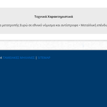
Τεχνικά Χαρακτηριστικά
α μετατροπής Ευρώ σε εθνικό νόμισμα και αντίστροφα • Μεταλλική επένδ
ht
ΤΑΜΕΙΑΚΕΣ ΜΗΧΑΝΕΣ
|
SITEMAP