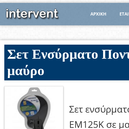
ΑΡΧΙΚΗ
ΕΤΑΙ
Σετ Ενσύρματο Ποντ
μαύρο
Σετ ενσύρματ
EM125K σε μ